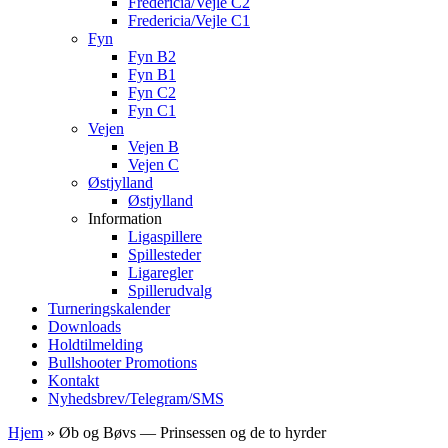
Fredericia/Vejle C2
Fredericia/Vejle C1
Fyn
Fyn B2
Fyn B1
Fyn C2
Fyn C1
Vejen
Vejen B
Vejen C
Østjylland
Østjylland
Information
Ligaspillere
Spillesteder
Ligaregler
Spillerudvalg
Turneringskalender
Downloads
Holdtilmelding
Bullshooter Promotions
Kontakt
Nyhedsbrev/Telegram/SMS
Hjem
»
Øb og Bøvs — Prinsessen og de to hyrder