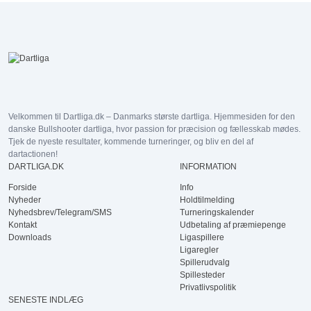
Velkommen til Dartliga.dk – Danmarks største dartliga. Hjemmesiden for den
danske Bullshooter dartliga, hvor passion for præcision og fællesskab mødes.
Tjek de nyeste resultater, kommende turneringer, og bliv en del af
dartactionen!
DARTLIGA.DK
INFORMATION
Forside
Info
Nyheder
Holdtilmelding
Nyhedsbrev/Telegram/SMS
Turneringskalender
Kontakt
Udbetaling af præmiepenge
Downloads
Ligaspillere
Ligaregler
Spillerudvalg
Spillesteder
Privatlivspolitik
SENESTE INDLÆG