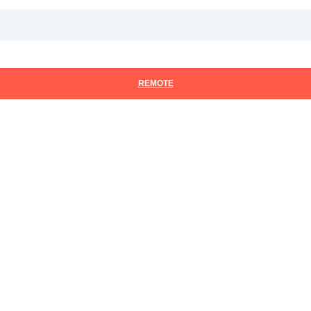
3
4
REMOTE