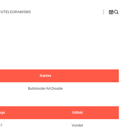
V/TELEGRAM/SMS
>>
n B
Østjylland
Ligaspillere
lør
søn
1
2
en C
Spillesteder
hip – Double
Bullshooter Danish Open Championship –
Bullshooter Danish Open Championship –
Double Medley
Double Cricket
Ligaregler
ip – Single
Bullshooter Danish Open Championship –
Single 01
Spillerudvalg
Bullshooter Danish Open Championship –
Begynder
8
9
Række
Dartturnering Kahytten – Double Medley
Bullshooter AA Double
15
16
Single 01 på Gelsted Marked
22
23
egs
Udfald
Stævne på Pusterummet
29
30
7
Vundet