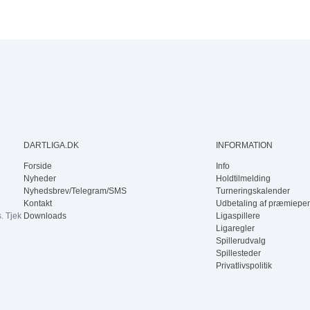
DARTLIGA.DK
INFORMATION
Forside
Info
Nyheder
Holdtilmelding
Nyhedsbrev/Telegram/SMS
Turneringskalender
Kontakt
Udbetaling af præmiepe
. Tjek
Downloads
Ligaspillere
Ligaregler
Spillerudvalg
Spillesteder
Privatlivspolitik