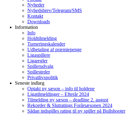
Nyheder
Nyhedsbrev/Telegram/SMS
Kontakt
Downloads
Information
Info
Holdtilmelding
Turneringskalender
Udbetaling af præmiepenge
Ligaspillere
Ligaregler
Spillerudvalg
Spillesteder
Privatlivspolitik
Seneste indlæg
Optakt ny sæson – info til holdene
Ligatilmeldinger – Efterår 2024
Tilmelding ny sæson – deadline 2. august
Rekorder & Slutratings Forårsæsonen 2024
Sådan indspilles rating til ny spiller på Bullshooter