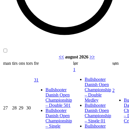
<<
august 2026
>>
man
tirs
ons
tors
fre
lør
søn
1
Bullshooter
31
Danish Open
Bullshooter
Championship
2
Danish Open
– Double
Championship
Medley
Bu
– Double 501
Bullshooter
Da
27
28
29
30
Bullshooter
Danish Open
Ch
Danish Open
Championship
– 
Championship
– Single 01
Cr
– Single
Bullshooter