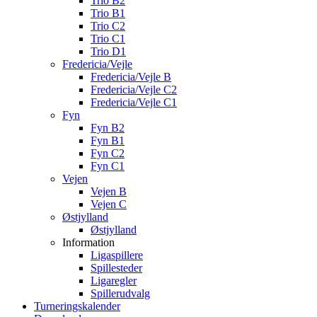
Trio B2
Trio B1
Trio C2
Trio C1
Trio D1
Fredericia/Vejle
Fredericia/Vejle B
Fredericia/Vejle C2
Fredericia/Vejle C1
Fyn
Fyn B2
Fyn B1
Fyn C2
Fyn C1
Vejen
Vejen B
Vejen C
Østjylland
Østjylland
Information
Ligaspillere
Spillesteder
Ligaregler
Spillerudvalg
Turneringskalender