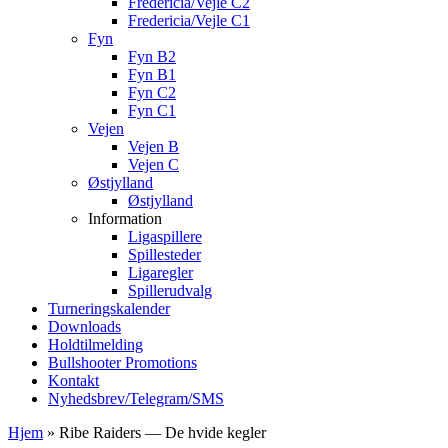
Fredericia/Vejle C2
Fredericia/Vejle C1
Fyn
Fyn B2
Fyn B1
Fyn C2
Fyn C1
Vejen
Vejen B
Vejen C
Østjylland
Østjylland
Information
Ligaspillere
Spillesteder
Ligaregler
Spillerudvalg
Turneringskalender
Downloads
Holdtilmelding
Bullshooter Promotions
Kontakt
Nyhedsbrev/Telegram/SMS
Hjem
»
Ribe Raiders — De hvide kegler