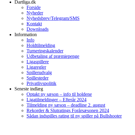
Dartliga.dk
Forside
Nyheder
Nyhedsbrev/Telegram/SMS
Kontakt
Downloads
Information
Info
Holdtilmelding
Turneringskalender
Udbetaling af præmiepenge
Ligaspillere
Ligaregler
Spillerudvalg
Spillesteder
Privatlivspolitik
Seneste indlæg
Optakt ny sæson – info til holdene
Ligatilmeldinger – Efterår 2024
Tilmelding ny sæson – deadline 2. august
Rekorder & Slutratings Forårsæsonen 2024
Sådan indspilles rating til ny spiller på Bullshooter