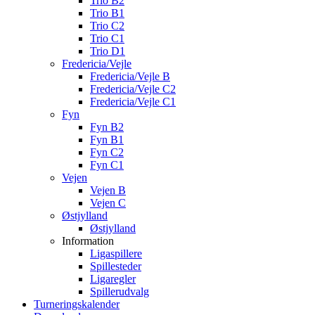
Trio B2
Trio B1
Trio C2
Trio C1
Trio D1
Fredericia/Vejle
Fredericia/Vejle B
Fredericia/Vejle C2
Fredericia/Vejle C1
Fyn
Fyn B2
Fyn B1
Fyn C2
Fyn C1
Vejen
Vejen B
Vejen C
Østjylland
Østjylland
Information
Ligaspillere
Spillesteder
Ligaregler
Spillerudvalg
Turneringskalender