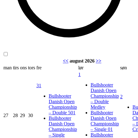
<<
august 2026
>>
man
tirs
ons
tors
fre
lør
søn
1
Bullshooter
31
Danish Open
Bullshooter
Championship
2
Danish Open
– Double
Championship
Medley
Bu
– Double 501
Bullshooter
Da
27
28
29
30
Bullshooter
Danish Open
Ch
Danish Open
Championship
– 
Championship
– Single 01
Cr
– Single
Bullshooter