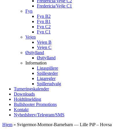
Fredericia/Vejle C2
Fredericia/Vejle C1
Fyn
Fyn B2
Fyn B1
Fyn C2
Fyn C1
Vejen
Vejen B
Vejen C
Østjylland
Østjylland
Information
Ligaspillere
Spillesteder
Ligaregler
Spillerudvalg
Turneringskalender
Downloads
Holdtilmelding
Bullshooter Promotions
Kontakt
Nyhedsbrev/Telegram/SMS
Hjem
»
Svigermor-Mormor-Barnebarn — Lille PiP – Hovsa