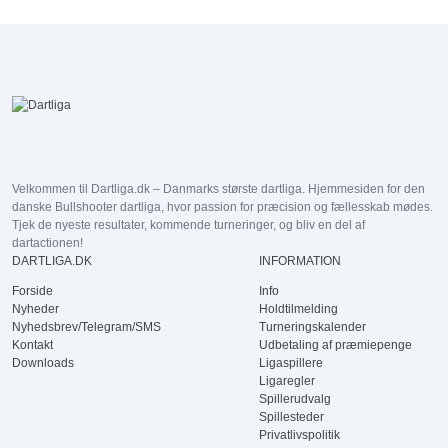
Velkommen til Dartliga.dk – Danmarks største dartliga. Hjemmesiden for den
danske Bullshooter dartliga, hvor passion for præcision og fællesskab mødes.
Tjek de nyeste resultater, kommende turneringer, og bliv en del af
dartactionen!
DARTLIGA.DK
INFORMATION
Forside
Info
Nyheder
Holdtilmelding
Nyhedsbrev/Telegram/SMS
Turneringskalender
Kontakt
Udbetaling af præmiepenge
Downloads
Ligaspillere
Ligaregler
Spillerudvalg
Spillesteder
Privatlivspolitik