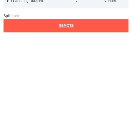
ED Panda og Duracell
7
Vundet
Spillested
REMOTE