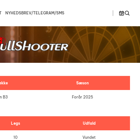
T
NYHEDSBREV/TELEGRAM/SMS
>>
en B
Østjylland
Ligaspillere
lør
søn
1
2
en C
Spillesteder
ionship –
Bullshooter Danish Open Championship –
Bullshooter Danish Open Championship –
Double Medley
Double Cricket
Ligaregler
ionship –
Bullshooter Danish Open Championship –
Single 01
Spillerudvalg
Bullshooter Danish Open Championship –
Begynder
8
9
kke
Sæson
Dartturnering Kahytten – Double Medley
n B3
Forår 2025
15
16
Single 01 på Gelsted Marked
22
23
Legs
Udfald
Stævne på Pusterummet
29
30
10
Vundet