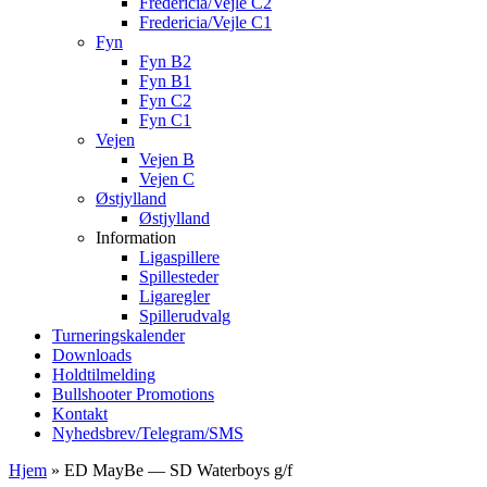
Fredericia/Vejle C2
Fredericia/Vejle C1
Fyn
Fyn B2
Fyn B1
Fyn C2
Fyn C1
Vejen
Vejen B
Vejen C
Østjylland
Østjylland
Information
Ligaspillere
Spillesteder
Ligaregler
Spillerudvalg
Turneringskalender
Downloads
Holdtilmelding
Bullshooter Promotions
Kontakt
Nyhedsbrev/Telegram/SMS
Hjem
»
ED MayBe — SD Waterboys g/f