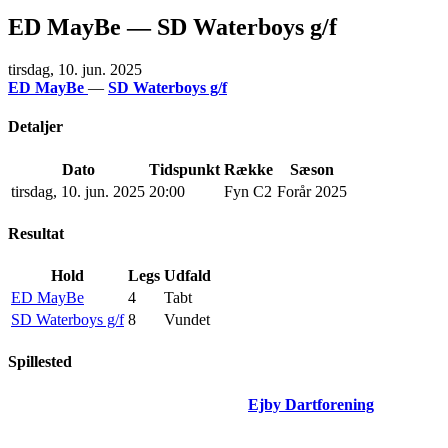
ED MayBe — SD Waterboys g/f
tirsdag, 10. jun. 2025
ED MayBe
—
SD Waterboys g/f
Detaljer
Dato
Tidspunkt
Række
Sæson
tirsdag, 10. jun. 2025
20:00
Fyn C2
Forår 2025
Resultat
Hold
Legs
Udfald
ED MayBe
4
Tabt
SD Waterboys g/f
8
Vundet
Spillested
Ejby Dartforening