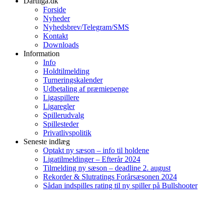
Dartliga.dk
Forside
Nyheder
Nyhedsbrev/Telegram/SMS
Kontakt
Downloads
Information
Info
Holdtilmelding
Turneringskalender
Udbetaling af præmiepenge
Ligaspillere
Ligaregler
Spillerudvalg
Spillesteder
Privatlivspolitik
Seneste indlæg
Optakt ny sæson – info til holdene
Ligatilmeldinger – Efterår 2024
Tilmelding ny sæson – deadline 2. august
Rekorder & Slutratings Forårsæsonen 2024
Sådan indspilles rating til ny spiller på Bullshooter