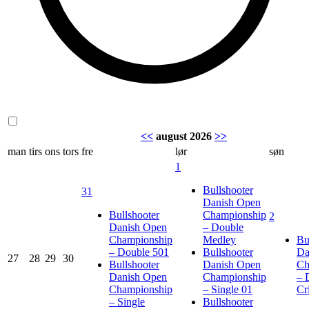
<<
august 2026
>>
man
tirs
ons
tors
fre
lør
søn
1
Bullshooter
31
Danish Open
Bullshooter
Championship
2
Danish Open
– Double
Championship
Medley
Bu
– Double 501
Bullshooter
Da
27
28
29
30
Bullshooter
Danish Open
Ch
Danish Open
Championship
– 
Championship
– Single 01
Cr
– Single
Bullshooter