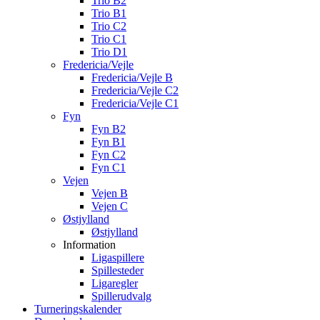
Trio B2
Trio B1
Trio C2
Trio C1
Trio D1
Fredericia/Vejle
Fredericia/Vejle B
Fredericia/Vejle C2
Fredericia/Vejle C1
Fyn
Fyn B2
Fyn B1
Fyn C2
Fyn C1
Vejen
Vejen B
Vejen C
Østjylland
Østjylland
Information
Ligaspillere
Spillesteder
Ligaregler
Spillerudvalg
Turneringskalender