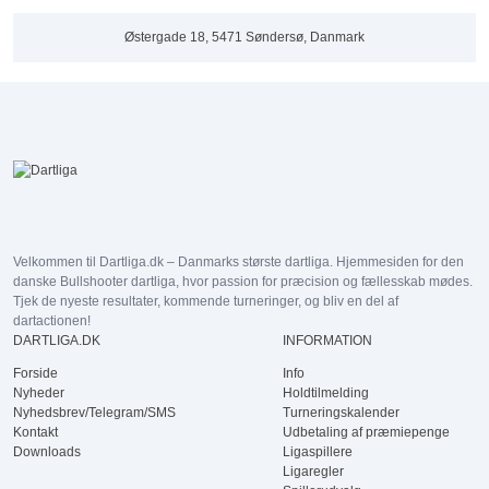
Østergade 18, 5471 Søndersø, Danmark
Velkommen til Dartliga.dk – Danmarks største dartliga. Hjemmesiden for den
danske Bullshooter dartliga, hvor passion for præcision og fællesskab mødes.
Tjek de nyeste resultater, kommende turneringer, og bliv en del af
dartactionen!
DARTLIGA.DK
INFORMATION
Forside
Info
Nyheder
Holdtilmelding
Nyhedsbrev/Telegram/SMS
Turneringskalender
Kontakt
Udbetaling af præmiepenge
Downloads
Ligaspillere
Ligaregler