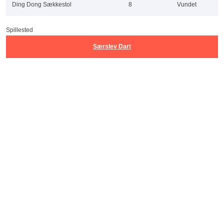
Ding Dong Sækkestol
8
Vundet
Spillested
Særslev Dart