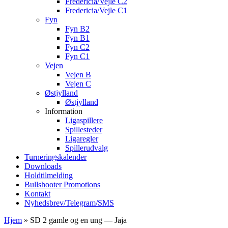
Fredericia/Vejle C2
Fredericia/Vejle C1
Fyn
Fyn B2
Fyn B1
Fyn C2
Fyn C1
Vejen
Vejen B
Vejen C
Østjylland
Østjylland
Information
Ligaspillere
Spillesteder
Ligaregler
Spillerudvalg
Turneringskalender
Downloads
Holdtilmelding
Bullshooter Promotions
Kontakt
Nyhedsbrev/Telegram/SMS
Hjem
»
SD 2 gamle og en ung — Jaja