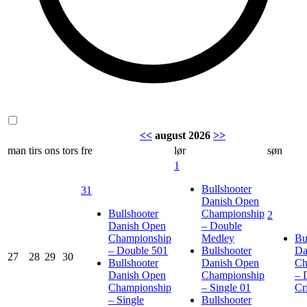
<<
august 2026
>>
man
tirs
ons
tors
fre
lør
søn
1
Bullshooter
31
Danish Open
Bullshooter
Championship
2
Danish Open
– Double
Championship
Medley
Bu
– Double 501
Bullshooter
Da
27
28
29
30
Bullshooter
Danish Open
Ch
Danish Open
Championship
– 
Championship
– Single 01
Cr
– Single
Bullshooter