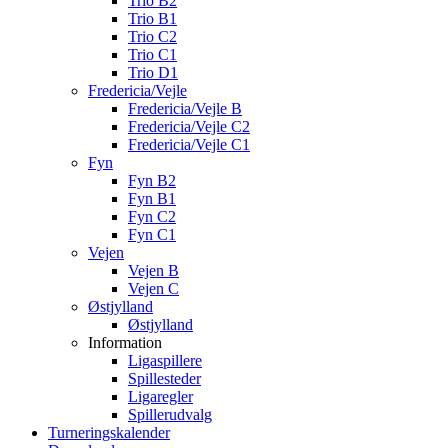
Trio B2
Trio B1
Trio C2
Trio C1
Trio D1
Fredericia/Vejle
Fredericia/Vejle B
Fredericia/Vejle C2
Fredericia/Vejle C1
Fyn
Fyn B2
Fyn B1
Fyn C2
Fyn C1
Vejen
Vejen B
Vejen C
Østjylland
Østjylland
Information
Ligaspillere
Spillesteder
Ligaregler
Spillerudvalg
Turneringskalender