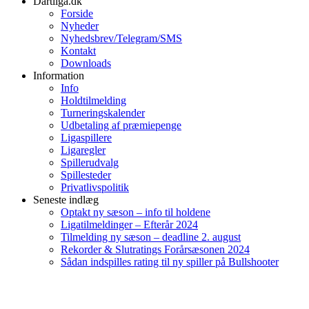
Dartliga.dk
Forside
Nyheder
Nyhedsbrev/Telegram/SMS
Kontakt
Downloads
Information
Info
Holdtilmelding
Turneringskalender
Udbetaling af præmiepenge
Ligaspillere
Ligaregler
Spillerudvalg
Spillesteder
Privatlivspolitik
Seneste indlæg
Optakt ny sæson – info til holdene
Ligatilmeldinger – Efterår 2024
Tilmelding ny sæson – deadline 2. august
Rekorder & Slutratings Forårsæsonen 2024
Sådan indspilles rating til ny spiller på Bullshooter