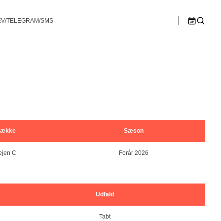
V/TELEGRAM/SMS
>>
n B
Østjylland
Ligaspillere
lør
søn
1
2
en C
Spillesteder
hip – Double
Bullshooter Danish Open Championship –
Bullshooter Danish Open Championship –
Double Medley
Double Cricket
Ligaregler
ip – Single
Bullshooter Danish Open Championship –
Single 01
Spillerudvalg
Bullshooter Danish Open Championship –
Begynder
8
9
ække
Sæson
Dartturnering Kahytten – Double Medley
ejen C
Forår 2026
15
16
Single 01 på Gelsted Marked
22
23
Udfald
Stævne på Pusterummet
29
30
Tabt