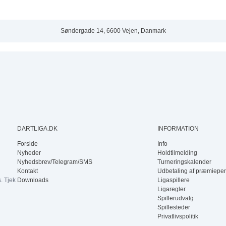
Søndergade 14, 6600 Vejen, Danmark
DARTLIGA.DK
INFORMATION
Forside
Info
Nyheder
Holdtilmelding
Nyhedsbrev/Telegram/SMS
Turneringskalender
Kontakt
Udbetaling af præmiepe
. Tjek
Downloads
Ligaspillere
Ligaregler
Spillerudvalg
Spillesteder
Privatlivspolitik