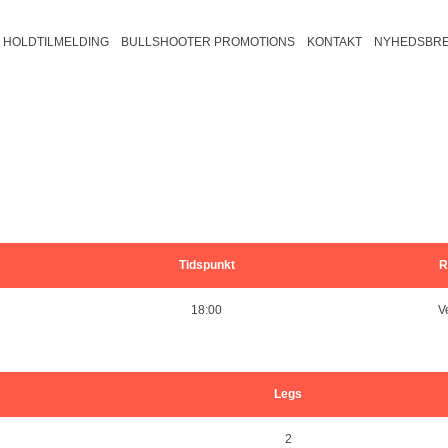
HOLDTILMELDING
BULLSHOOTER PROMOTIONS
KONTAKT
NYHEDSBRE
august 2026
Trio B2
Fredericia/Vejle B
Fyn B2
Veje
ons
tors
fre
30
31
Trio B1
Fredericia/Vejle C2
Fyn B1
Vej
Bullshooter Danish Open Champions
501
Trio C2
Fredericia/Vejle C1
Fyn C2
Bullshooter Danish Open Championsh
Cricket
Trio C1
Fyn C1
Trio D1
6
7
Tidspunkt
R
18:00
V
13
14
20
21
Legs
27
28
2