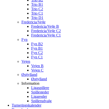
Trio B2
Trio B1
Trio C2
Trio C1
Trio D1
Fredericia/Vejle
Fredericia/Vejle B
Fredericia/Vejle C2
Fredericia/Vejle C1
Fyn
Fyn B2
Fyn B1
Fyn C2
Fyn C1
Vejen
Vejen B
Vejen C
Østjylland
Østjylland
Information
Ligaspillere
Spillesteder
Ligaregler
Spillerudvalg
Turneringskalender