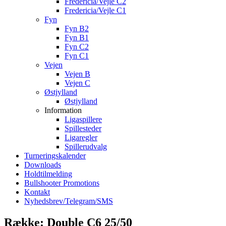
Fredericia/Vejle C2
Fredericia/Vejle C1
Fyn
Fyn B2
Fyn B1
Fyn C2
Fyn C1
Vejen
Vejen B
Vejen C
Østjylland
Østjylland
Information
Ligaspillere
Spillesteder
Ligaregler
Spillerudvalg
Turneringskalender
Downloads
Holdtilmelding
Bullshooter Promotions
Kontakt
Nyhedsbrev/Telegram/SMS
Række: Double C6 25/50