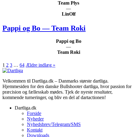
Team Plys
—
LinOlf
Pappi og Bo — Team Roki
Pappi og Bo
—
Team Roki
Indlægsinddeling
1
2
3
…
64
Ældre indlæg »
Velkommen til Dartliga.dk – Danmarks største dartliga.
Hjemmesiden for den danske Bullshooter dartliga, hvor passion for
præcision og fællesskab mødes. Tjek de nyeste resultater,
kommende turneringer, og bliv en del af dartactionen!
Dartliga.dk
Forside
Nyheder
Nyhedsbrev/Telegram/SMS
Kontakt
Downloads