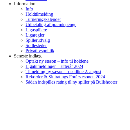
Information
Info
Holdtilmelding
Turneringskalender
Udbetaling af præmiepenge
Ligaspillere
Ligaregler
Spillerudvalg
Spillesteder
Privatlivspolitik
Seneste indlæg
Optakt ny sæson – info til holdene
Ligatilmeldinger – Efterår 2024
Tilmelding ny sæson – deadline 2. august
Rekorder & Slutratings Forårsæsonen 2024
Sådan indspilles rating til ny spiller på Bullshooter