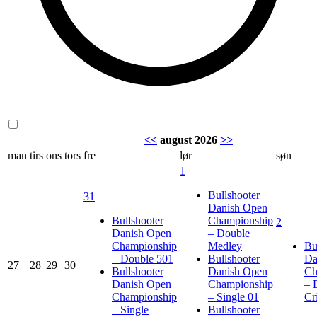
<<
august 2026
>>
man
tirs
ons
tors
fre
lør
søn
1
Bullshooter
31
Danish Open
Bullshooter
Championship
2
Danish Open
– Double
Championship
Medley
Bu
– Double 501
Bullshooter
Da
27
28
29
30
Bullshooter
Danish Open
Ch
Danish Open
Championship
– 
Championship
– Single 01
Cr
– Single
Bullshooter