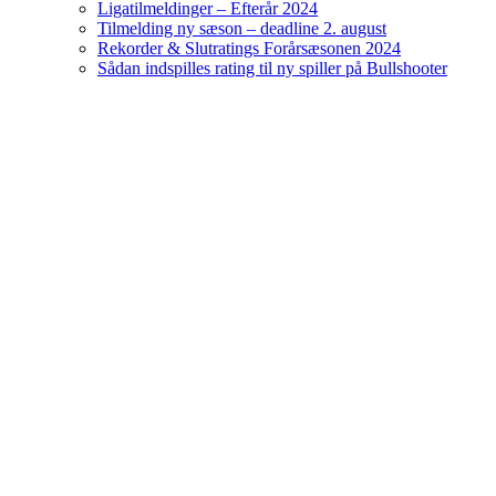
Ligatilmeldinger – Efterår 2024
Tilmelding ny sæson – deadline 2. august
Rekorder & Slutratings Forårsæsonen 2024
Sådan indspilles rating til ny spiller på Bullshooter