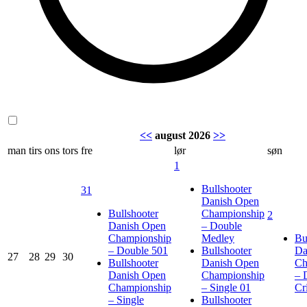
<<
august 2026
>>
man
tirs
ons
tors
fre
lør
søn
1
Bullshooter
31
Danish Open
Bullshooter
Championship
2
Danish Open
– Double
Championship
Medley
Bu
– Double 501
Bullshooter
Da
27
28
29
30
Bullshooter
Danish Open
Ch
Danish Open
Championship
– 
Championship
– Single 01
Cr
– Single
Bullshooter