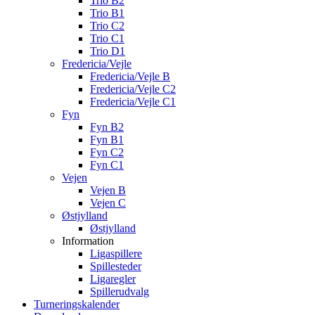
Trio B2
Trio B1
Trio C2
Trio C1
Trio D1
Fredericia/Vejle
Fredericia/Vejle B
Fredericia/Vejle C2
Fredericia/Vejle C1
Fyn
Fyn B2
Fyn B1
Fyn C2
Fyn C1
Vejen
Vejen B
Vejen C
Østjylland
Østjylland
Information
Ligaspillere
Spillesteder
Ligaregler
Spillerudvalg
Turneringskalender