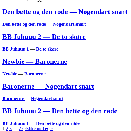
Den bette og den røde — Nøgendart snart
Den bette og den røde
—
Nøgendart snart
BB Juhuuu 2 — De to skøre
BB Juhuuu 1
—
De to skøre
Newbie — Baronerne
Newbie
—
Baronerne
Baronerne — Nøgendart snart
Baronerne
—
Nøgendart snart
BB Juhuuu 2 — Den bette og den røde
BB Juhuuu 1
—
Den bette og den røde
Indlægsinddeling
1
2
3
…
27
Ældre indlæg »