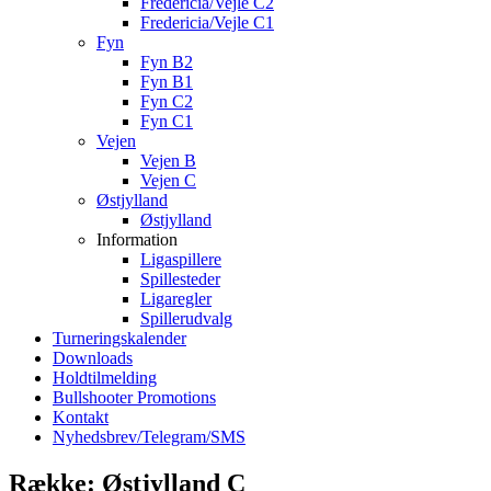
Fredericia/Vejle C2
Fredericia/Vejle C1
Fyn
Fyn B2
Fyn B1
Fyn C2
Fyn C1
Vejen
Vejen B
Vejen C
Østjylland
Østjylland
Information
Ligaspillere
Spillesteder
Ligaregler
Spillerudvalg
Turneringskalender
Downloads
Holdtilmelding
Bullshooter Promotions
Kontakt
Nyhedsbrev/Telegram/SMS
Række: Østjylland C