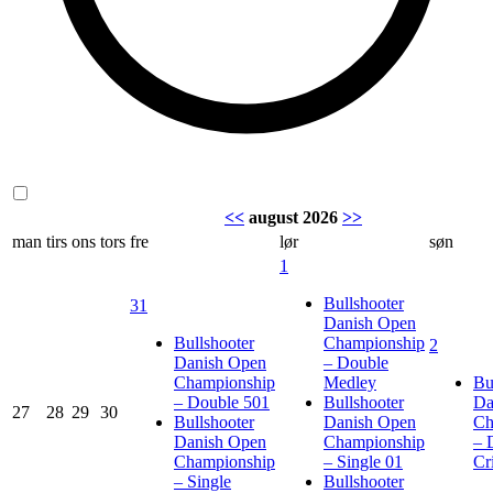
<<
august 2026
>>
man
tirs
ons
tors
fre
lør
søn
1
Bullshooter
31
Danish Open
Bullshooter
Championship
2
Danish Open
– Double
Championship
Medley
Bu
– Double 501
Bullshooter
Da
27
28
29
30
Bullshooter
Danish Open
Ch
Danish Open
Championship
– 
Championship
– Single 01
Cr
– Single
Bullshooter