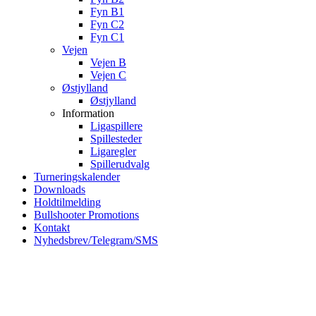
Fyn B1
Fyn C2
Fyn C1
Vejen
Vejen B
Vejen C
Østjylland
Østjylland
Information
Ligaspillere
Spillesteder
Ligaregler
Spillerudvalg
Turneringskalender
Downloads
Holdtilmelding
Bullshooter Promotions
Kontakt
Nyhedsbrev/Telegram/SMS