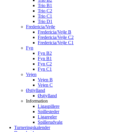
Trio B2
Trio B1
Trio C2
Trio C1
Trio D1
Fredericia/Vejle
Fredericia/Vejle B
Fredericia/Vejle C2
Fredericia/Vejle C1
Fyn
Fyn B2
Fyn B1
Fyn C2
Fyn C1
Vejen
Vejen B
Vejen C
Østjylland
Østjylland
Information
Ligaspillere
Spillesteder
Ligaregler
Spillerudvalg
Turneringskalender