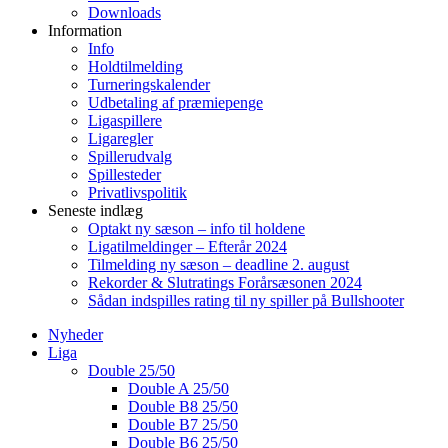
Downloads
Information
Info
Holdtilmelding
Turneringskalender
Udbetaling af præmiepenge
Ligaspillere
Ligaregler
Spillerudvalg
Spillesteder
Privatlivspolitik
Seneste indlæg
Optakt ny sæson – info til holdene
Ligatilmeldinger – Efterår 2024
Tilmelding ny sæson – deadline 2. august
Rekorder & Slutratings Forårsæsonen 2024
Sådan indspilles rating til ny spiller på Bullshooter
Nyheder
Liga
Double 25/50
Double A 25/50
Double B8 25/50
Double B7 25/50
Double B6 25/50