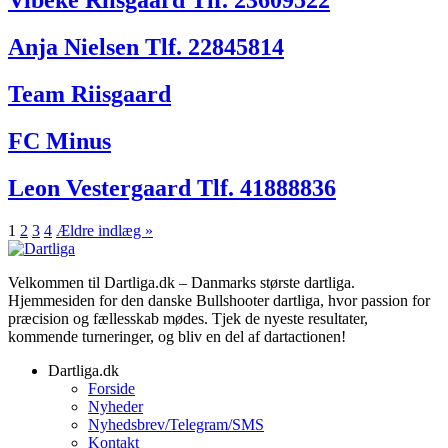
Vibeke Riisgaard Tlf. 23609522
Anja Nielsen Tlf. 22845814
Team Riisgaard
FC Minus
Leon Vestergaard Tlf. 41888836
Indlægsinddeling
1
2
3
4
Ældre indlæg »
Velkommen til Dartliga.dk – Danmarks største dartliga.
Hjemmesiden for den danske Bullshooter dartliga, hvor passion for
præcision og fællesskab mødes. Tjek de nyeste resultater,
kommende turneringer, og bliv en del af dartactionen!
Dartliga.dk
Forside
Nyheder
Nyhedsbrev/Telegram/SMS
Kontakt