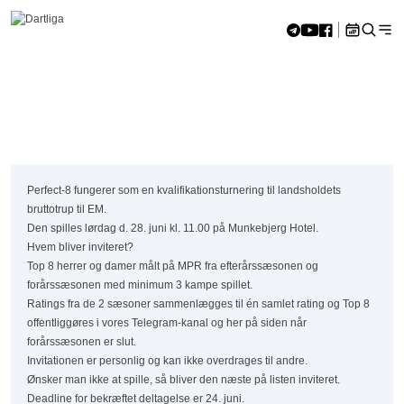
Skip to content
Hjem
»
Perfect 8 – Regler
<<
aug 2026
>>
Perfect 8 – Regler
M
Ti
O
To
F
L
S
27
28
29
30
31
1
2
3
4
5
6
7
8
9
10
11
12
13
14
15
16
Perfect-8 fungerer som en kvalifikationsturnering til landsholdets
17
18
19
20
21
22
23
bruttotrup til EM.
24
25
26
27
28
29
30
Den spilles lørdag d. 28. juni kl. 11.00 på Munkebjerg Hotel.
31
1
2
3
4
5
6
Hvem bliver inviteret?
Top 8 herrer og damer målt på MPR fra efterårssæsonen og
forårssæsonen med minimum 3 kampe spillet.
Ratings fra de 2 sæsoner sammenlægges til én samlet rating og Top 8
offentliggøres i vores
Telegram-kanal
og her på siden når
forårssæsonen er slut.
Invitationen er personlig og kan ikke overdrages til andre.
Ønsker man ikke at spille, så bliver den næste på listen inviteret.
Deadline for bekræftet deltagelse er 24. juni.