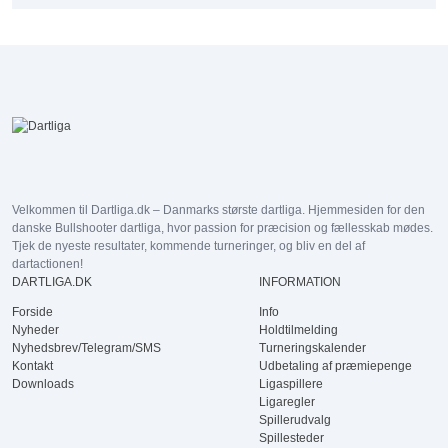
Velkommen til Dartliga.dk – Danmarks største dartliga. Hjemmesiden for den
danske Bullshooter dartliga, hvor passion for præcision og fællesskab mødes.
Tjek de nyeste resultater, kommende turneringer, og bliv en del af
dartactionen!
DARTLIGA.DK
INFORMATION
Forside
Info
Nyheder
Holdtilmelding
Nyhedsbrev/Telegram/SMS
Turneringskalender
Kontakt
Udbetaling af præmiepenge
Downloads
Ligaspillere
Ligaregler
Spillerudvalg
Spillesteder