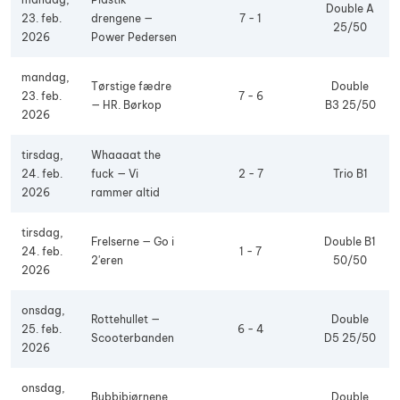
Double A
23. feb.
drengene —
7 - 1
25/50
2026
Power Pedersen
mandag,
Tørstige fædre
Double
23. feb.
7 - 6
— HR. Børkop
B3 25/50
2026
tirsdag,
Whaaaat the
24. feb.
fuck — Vi
2 - 7
Trio B1
2026
rammer altid
tirsdag,
Frelserne — Go i
Double B1
24. feb.
1 - 7
2'eren
50/50
2026
onsdag,
Rottehullet —
Double
25. feb.
6 - 4
Scooterbanden
D5 25/50
2026
onsdag,
Bubbibjørnene
Double