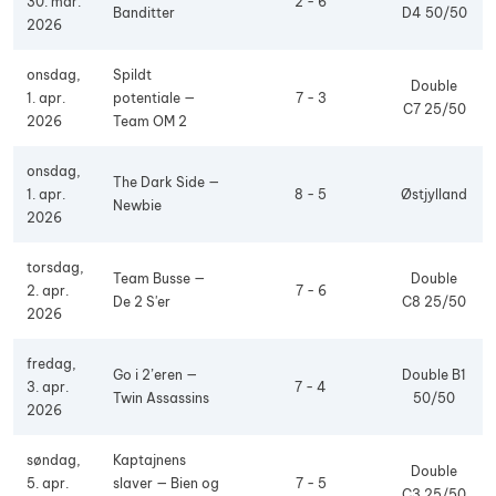
30. mar.
2 - 6
Banditter
D4 50/50
2026
onsdag,
Spildt
Double
1. apr.
potentiale —
7 - 3
C7 25/50
2026
Team OM 2
onsdag,
The Dark Side —
1. apr.
8 - 5
Østjylland
Newbie
2026
torsdag,
Team Busse —
Double
2. apr.
7 - 6
De 2 S'er
C8 25/50
2026
fredag,
Go i 2’eren —
Double B1
3. apr.
7 - 4
Twin Assassins
50/50
2026
søndag,
Kaptajnens
Double
5. apr.
slaver — Bien og
7 - 5
C3 25/50