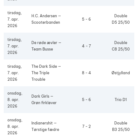
tirsdag,
H.C. Andersen —
Double
7. apr.
5 - 6
Scooterbanden
D5 25/50
2026
tirsdag,
De røde ævler —
Double
7. apr.
4 - 7
Team Busse
C8 25/50
2026
tirsdag,
The Dark Side —
7. apr.
The Triple
8 - 4
Østjylland
2026
Trouble
onsdag,
Dark Girls —
8. apr.
5 - 6
Trio D1
Grøn firkløver
2026
onsdag,
Indianershit —
Double
8. apr.
7 - 2
Tørstige fædre
B3 25/50
2026