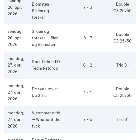
søndag,
Blomsten —
Double
26. apr.
7 - 3
Silden og
C3 25/50
2026
torsken
søndag,
Silden og
Double
26. apr.
torsken — Bien
3 - 7
C3 25/50
2026
og Blomsten
mandag,
Dark Girls — ED
27. apr.
6 - 2
Trio D1
Team Retardo
2026
mandag,
De røde ævler —
Double
27. apr.
7 - 4
De 2 S'er
C8 25/50
2026
mandag,
Vi rammer altid
27. apr.
— Whaaaat the
7 - 5
Trio B1
2026
fuck