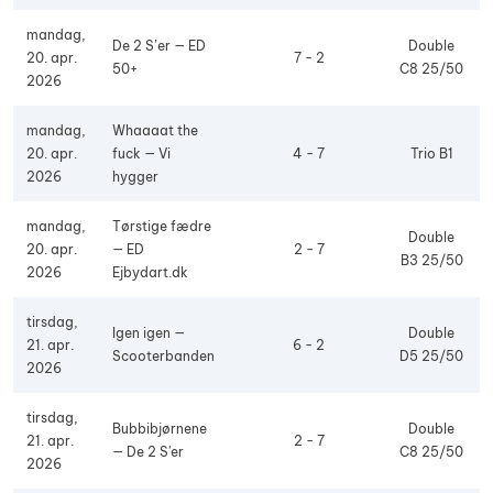
mandag,
De 2 S’er — ED
Double
20. apr.
7 - 2
50+
C8 25/50
2026
mandag,
Whaaaat the
20. apr.
fuck — Vi
4 - 7
Trio B1
2026
hygger
mandag,
Tørstige fædre
Double
20. apr.
— ED
2 - 7
B3 25/50
2026
Ejbydart.dk
tirsdag,
Igen igen —
Double
21. apr.
6 - 2
Scooterbanden
D5 25/50
2026
tirsdag,
Bubbibjørnene
Double
21. apr.
2 - 7
— De 2 S'er
C8 25/50
2026