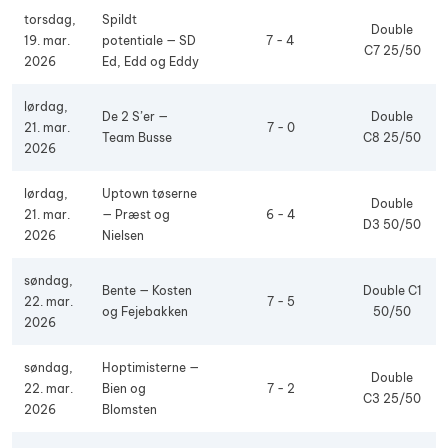
torsdag,
Spildt
Double
19. mar.
potentiale — SD
7 - 4
C7 25/50
2026
Ed, Edd og Eddy
lørdag,
De 2 S’er —
Double
21. mar.
7 - 0
Team Busse
C8 25/50
2026
lørdag,
Uptown tøserne
Double
21. mar.
— Præst og
6 - 4
D3 50/50
2026
Nielsen
søndag,
Bente — Kosten
Double C1
22. mar.
7 - 5
og Fejebakken
50/50
2026
søndag,
Hoptimisterne —
Double
22. mar.
Bien og
7 - 2
C3 25/50
2026
Blomsten