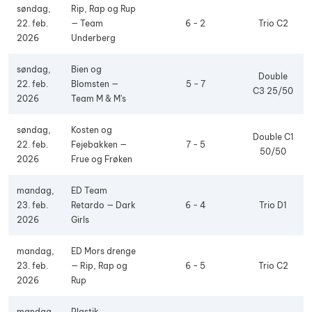
søndag,
Rip, Rap og Rup
22. feb.
— Team
6 - 2
Trio C2
2026
Underberg
søndag,
Bien og
Double
22. feb.
Blomsten —
5 - 7
C3 25/50
2026
Team M & M's
søndag,
Kosten og
Double C1
22. feb.
Fejebakken —
7 - 5
50/50
2026
Frue og Frøken
mandag,
ED Team
23. feb.
Retardo — Dark
6 - 4
Trio D1
2026
Girls
mandag,
ED Mors drenge
23. feb.
— Rip, Rap og
6 - 5
Trio C2
2026
Rup
mandag,
Plastik