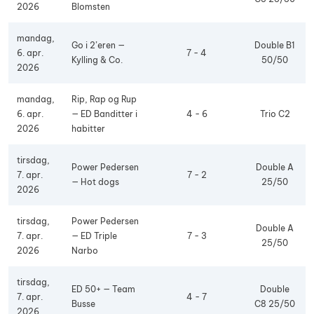
2026
Blomsten
mandag,
Go i 2’eren —
Double B1
6. apr.
7 - 4
Kylling & Co.
50/50
2026
mandag,
Rip, Rap og Rup
6. apr.
— ED Banditter i
4 - 6
Trio C2
2026
habitter
tirsdag,
Power Pedersen
Double A
7. apr.
7 - 2
— Hot dogs
25/50
2026
tirsdag,
Power Pedersen
Double A
7. apr.
— ED Triple
7 - 3
25/50
2026
Narbo
tirsdag,
ED 50+ — Team
Double
7. apr.
4 - 7
Busse
C8 25/50
2026