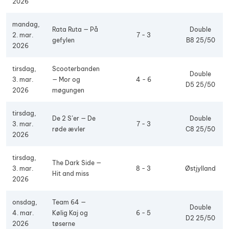
2026
mandag,
Rata Ruta — På
Double
2. mar.
7 - 3
gefylen
B8 25/50
2026
tirsdag,
Scooterbanden
Double
3. mar.
— Mor og
4 - 6
D5 25/50
2026
møgungen
tirsdag,
De 2 S’er — De
Double
3. mar.
7 - 3
røde ævler
C8 25/50
2026
tirsdag,
The Dark Side —
3. mar.
8 - 3
Østjylland
Hit and miss
2026
onsdag,
Team 64 —
Double
4. mar.
Kølig Kaj og
6 - 5
D2 25/50
2026
tøserne