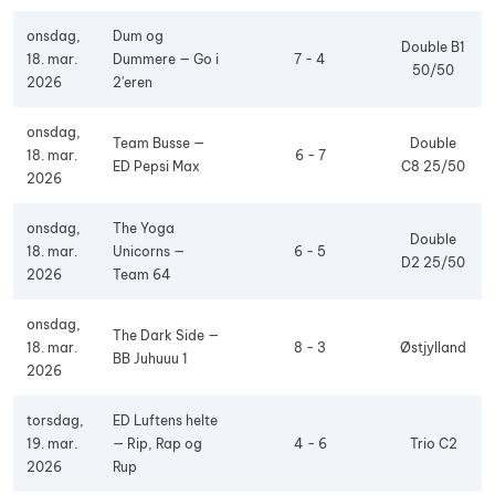
onsdag,
Dum og
Double B1
18. mar.
Dummere — Go i
7 - 4
50/50
2026
2'eren
onsdag,
Team Busse —
Double
18. mar.
6 - 7
ED Pepsi Max
C8 25/50
2026
onsdag,
The Yoga
Double
18. mar.
Unicorns —
6 - 5
D2 25/50
2026
Team 64
onsdag,
The Dark Side —
18. mar.
8 - 3
Østjylland
BB Juhuuu 1
2026
torsdag,
ED Luftens helte
19. mar.
— Rip, Rap og
4 - 6
Trio C2
2026
Rup