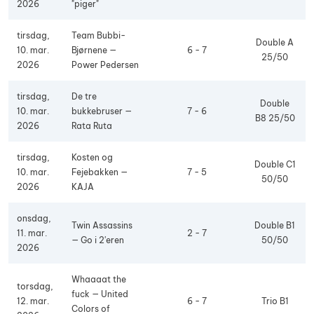
2026
"piger"
tirsdag,
Team Bubbi-
Double A
10. mar.
Bjørnene —
6 - 7
25/50
2026
Power Pedersen
tirsdag,
De tre
Double
10. mar.
bukkebruser —
7 - 6
B8 25/50
2026
Rata Ruta
tirsdag,
Kosten og
Double C1
10. mar.
Fejebakken —
7 - 5
50/50
2026
KAJA
onsdag,
Twin Assassins
Double B1
11. mar.
2 - 7
— Go i 2'eren
50/50
2026
Whaaaat the
torsdag,
fuck — United
12. mar.
6 - 7
Trio B1
Colors of