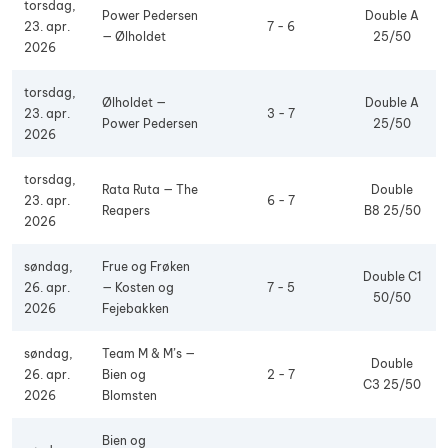
torsdag,
Power Pedersen
Double A
23. apr.
7 - 6
— Ølholdet
25/50
2026
torsdag,
Ølholdet —
Double A
23. apr.
3 - 7
Power Pedersen
25/50
2026
torsdag,
Rata Ruta — The
Double
23. apr.
6 - 7
Reapers
B8 25/50
2026
søndag,
Frue og Frøken
Double C1
26. apr.
— Kosten og
7 - 5
50/50
2026
Fejebakken
søndag,
Team M & M’s —
Double
26. apr.
Bien og
2 - 7
C3 25/50
2026
Blomsten
Bien og