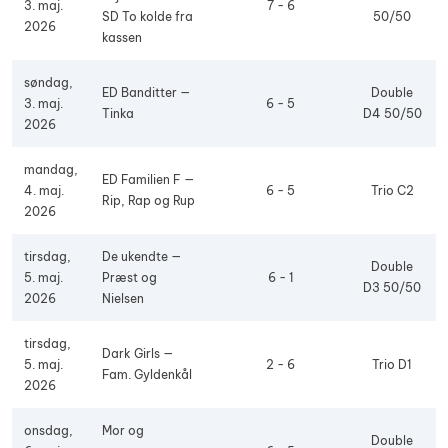
3. maj.
7 - 6
SD To kolde fra
50/50
2026
kassen
søndag,
ED Banditter —
Double
3. maj.
6 - 5
Tinka
D4 50/50
2026
mandag,
ED Familien F —
4. maj.
6 - 5
Trio C2
Rip, Rap og Rup
2026
tirsdag,
De ukendte —
Double
5. maj.
Præst og
6 - 1
D3 50/50
2026
Nielsen
tirsdag,
Dark Girls —
5. maj.
2 - 6
Trio D1
Fam. Gyldenkål
2026
onsdag,
Mor og
Double