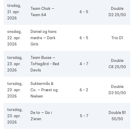
tirsdag,
Team Chok —
Double
21. apr.
6 - 5
Team 64
D2 25/50
2026
onsdag,
Daniel og hans
22. apr.
mødre — Dark
6 - 5
Trio D1
2026
Girls
torsdag,
Team Busse —
Double
23. apr.
Toftegård - Red
4 - 7
C8 25/50
2026
Devils
torsdag,
Sukkermås &
Double
23. apr.
Co. — Præst og
6 - 2
D3 50/50
2026
Nielsen
torsdag,
De to — Go i
Double B1
23. apr.
5 - 7
2'eren
50/50
2026