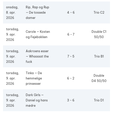
onsdag,
Rip, Rap og Rup
8. apr.
— De tossede
4 - 6
Trio C2
2026
damer
torsdag,
Carole — Kosten
Double C1
9. apr.
6 - 7
og Fejebakken
50/50
2026
torsdag,
Aakroens esser
9. apr.
— Whaaaat the
7 - 5
Trio B1
2026
fuck
torsdag,
Tinka — De
Double
9. apr.
hemmelige
6 - 2
D4 50/50
2026
prinsesser
torsdag,
Dark Girls —
9. apr.
Daniel og hans
3 - 6
Trio D1
2026
mødre