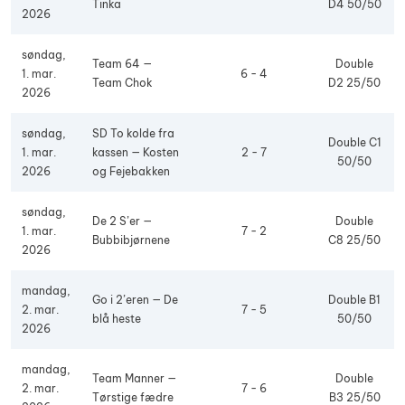
Tinka
D4 50/50
2026
søndag,
Team 64 —
Double
1. mar.
6 - 4
Team Chok
D2 25/50
2026
søndag,
SD To kolde fra
Double C1
1. mar.
kassen — Kosten
2 - 7
50/50
2026
og Fejebakken
søndag,
De 2 S’er —
Double
1. mar.
7 - 2
Bubbibjørnene
C8 25/50
2026
mandag,
Go i 2’eren — De
Double B1
2. mar.
7 - 5
blå heste
50/50
2026
mandag,
Team Manner —
Double
2. mar.
7 - 6
Tørstige fædre
B3 25/50