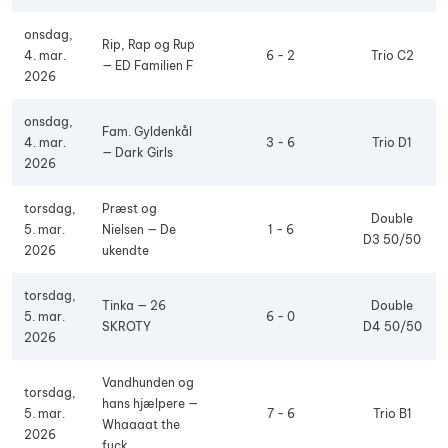
onsdag,
Rip, Rap og Rup
4. mar.
6 - 2
Trio C2
— ED Familien F
2026
onsdag,
Fam. Gyldenkål
4. mar.
3 - 6
Trio D1
— Dark Girls
2026
torsdag,
Præst og
Double
5. mar.
Nielsen — De
1 - 6
D3 50/50
2026
ukendte
torsdag,
Tinka — 26
Double
5. mar.
6 - 0
SKROTY
D4 50/50
2026
Vandhunden og
torsdag,
hans hjælpere —
5. mar.
7 - 6
Trio B1
Whaaaat the
2026
fuck