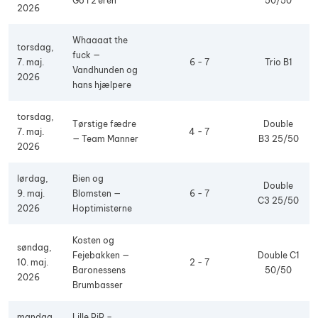
Go i 2'eren
50/50
2026
Whaaaat the
torsdag,
fuck —
7. maj.
6 - 7
Trio B1
Vandhunden og
2026
hans hjælpere
torsdag,
Tørstige fædre
Double
7. maj.
4 - 7
— Team Manner
B3 25/50
2026
lørdag,
Bien og
Double
9. maj.
Blomsten —
6 - 7
C3 25/50
2026
Hoptimisterne
Kosten og
søndag,
Fejebakken —
Double C1
10. maj.
2 - 7
Baronessens
50/50
2026
Brumbasser
mandag,
Lille PiP –