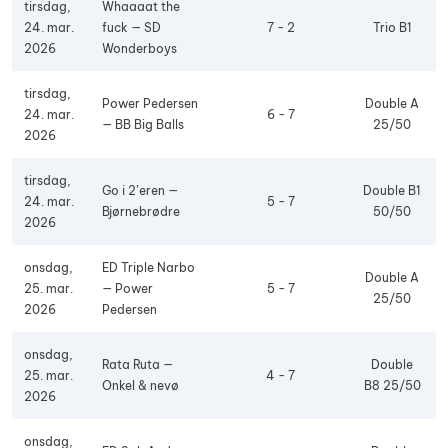
tirsdag,
Whaaaat the
24. mar.
fuck — SD
7 - 2
Trio B1
2026
Wonderboys
tirsdag,
Power Pedersen
Double A
24. mar.
6 - 7
— BB Big Balls
25/50
2026
tirsdag,
Go i 2’eren —
Double B1
24. mar.
5 - 7
Bjørnebrødre
50/50
2026
onsdag,
ED Triple Narbo
Double A
25. mar.
— Power
5 - 7
25/50
2026
Pedersen
onsdag,
Rata Ruta —
Double
25. mar.
4 - 7
Onkel & nevø
B8 25/50
2026
onsdag,