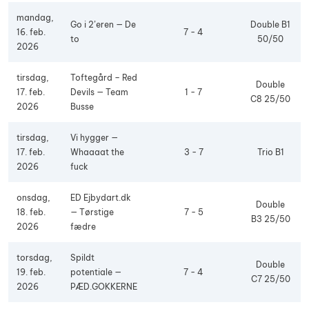
mandag,
Go i 2’eren — De
Double B1
16. feb.
7 - 4
to
50/50
2026
tirsdag,
Toftegård – Red
Double
17. feb.
Devils — Team
1 - 7
C8 25/50
2026
Busse
tirsdag,
Vi hygger —
17. feb.
Whaaaat the
3 - 7
Trio B1
2026
fuck
onsdag,
ED Ejbydart.dk
Double
18. feb.
— Tørstige
7 - 5
B3 25/50
2026
fædre
torsdag,
Spildt
Double
19. feb.
potentiale —
7 - 4
C7 25/50
2026
PÆD.GOKKERNE