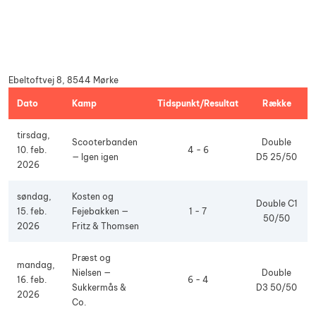
Ebeltoftvej 8, 8544 Mørke
Dato
Kamp
Tidspunkt/Resultat
Række
tirsdag,
Scooterbanden
Double
10. feb.
4 - 6
— Igen igen
D5 25/50
2026
søndag,
Kosten og
Double C1
15. feb.
Fejebakken —
1 - 7
50/50
2026
Fritz & Thomsen
Præst og
mandag,
Nielsen —
Double
16. feb.
6 - 4
Sukkermås &
D3 50/50
2026
Co.