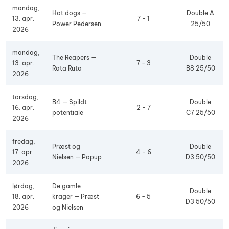
mandag,
Hot dogs —
Double A
13. apr.
7 - 1
Power Pedersen
25/50
2026
mandag,
The Reapers —
Double
13. apr.
7 - 3
Rata Ruta
B8 25/50
2026
torsdag,
B4 — Spildt
Double
16. apr.
2 - 7
potentiale
C7 25/50
2026
fredag,
Præst og
Double
17. apr.
4 - 6
Nielsen — Popup
D3 50/50
2026
lørdag,
De gamle
Double
18. apr.
krager — Præst
6 - 5
D3 50/50
2026
og Nielsen