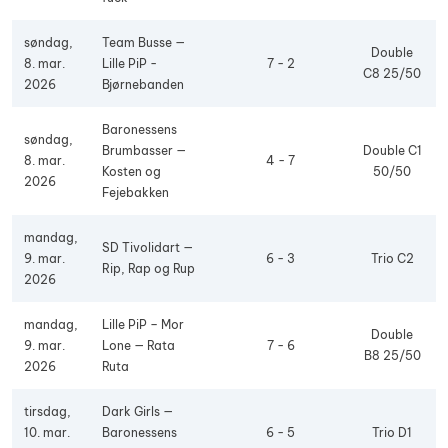
søndag,
Team Busse —
Double
8. mar.
Lille PiP -
7 - 2
C8 25/50
2026
Bjørnebanden
Baronessens
søndag,
Brumbasser —
Double C1
8. mar.
4 - 7
Kosten og
50/50
2026
Fejebakken
mandag,
SD Tivolidart —
9. mar.
6 - 3
Trio C2
Rip, Rap og Rup
2026
mandag,
Lille PiP – Mor
Double
9. mar.
Lone — Rata
7 - 6
B8 25/50
2026
Ruta
tirsdag,
Dark Girls —
10. mar.
Baronessens
6 - 5
Trio D1