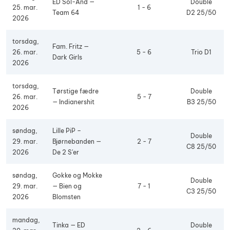
ED Sol-And —
Double
25. mar.
1 - 6
Team 64
D2 25/50
2026
torsdag,
Fam. Fritz —
26. mar.
5 - 6
Trio D1
Dark Girls
2026
torsdag,
Tørstige fædre
Double
26. mar.
5 - 7
— Indianershit
B3 25/50
2026
søndag,
Lille PiP –
Double
29. mar.
Bjørnebanden —
2 - 7
C8 25/50
2026
De 2 S'er
søndag,
Gokke og Mokke
Double
29. mar.
— Bien og
7 - 1
C3 25/50
2026
Blomsten
mandag,
Tinka — ED
Double