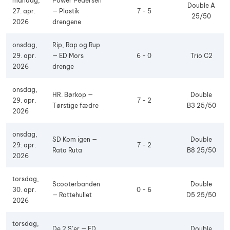
mandag,
Power Pedersen
Double A
27. apr.
— Plastik
7 - 5
25/50
2026
drengene
onsdag,
Rip, Rap og Rup
29. apr.
— ED Mors
6 - 0
Trio C2
2026
drenge
onsdag,
HR. Børkop —
Double
29. apr.
7 - 2
Tørstige fædre
B3 25/50
2026
onsdag,
SD Kom igen —
Double
29. apr.
7 - 2
Rata Ruta
B8 25/50
2026
torsdag,
Scooterbanden
Double
30. apr.
0 - 6
— Rottehullet
D5 25/50
2026
torsdag,
De 2 S’er — ED
Double