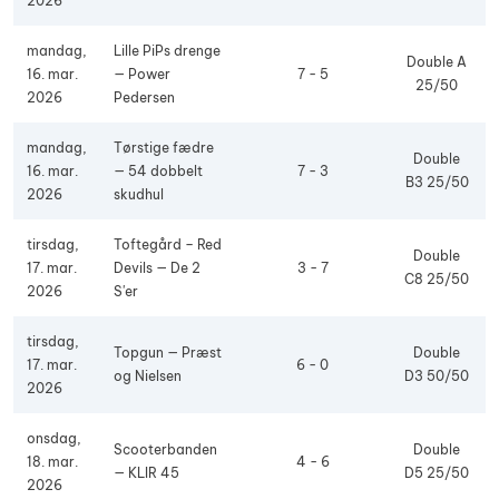
2026
mandag,
Lille PiPs drenge
Double A
16. mar.
— Power
7 - 5
25/50
2026
Pedersen
mandag,
Tørstige fædre
Double
16. mar.
— 54 dobbelt
7 - 3
B3 25/50
2026
skudhul
tirsdag,
Toftegård – Red
Double
17. mar.
Devils — De 2
3 - 7
C8 25/50
2026
S'er
tirsdag,
Topgun — Præst
Double
17. mar.
6 - 0
og Nielsen
D3 50/50
2026
onsdag,
Scooterbanden
Double
18. mar.
4 - 6
— KLIR 45
D5 25/50
2026