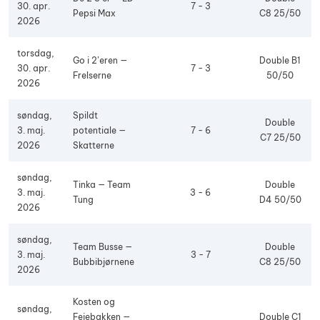
30. apr.
7 - 3
Pepsi Max
C8 25/50
2026
torsdag,
Go i 2’eren —
Double B1
30. apr.
7 - 3
Frelserne
50/50
2026
søndag,
Spildt
Double
3. maj.
potentiale —
7 - 6
C7 25/50
2026
Skatterne
søndag,
Tinka — Team
Double
3. maj.
3 - 6
Tung
D4 50/50
2026
søndag,
Team Busse —
Double
3. maj.
3 - 7
Bubbibjørnene
C8 25/50
2026
Kosten og
søndag,
Fejebakken —
Double C1