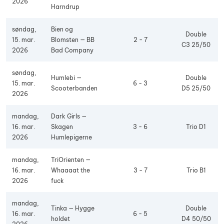
2026
Harndrup
søndag,
Bien og
Double
15. mar.
Blomsten — BB
2 - 7
C3 25/50
2026
Bad Company
søndag,
Humlebi —
Double
15. mar.
6 - 3
Scooterbanden
D5 25/50
2026
mandag,
Dark Girls —
16. mar.
Skagen
3 - 6
Trio D1
2026
Humlepigerne
mandag,
TriOrienten —
16. mar.
Whaaaat the
3 - 7
Trio B1
2026
fuck
mandag,
Tinka — Hygge
Double
16. mar.
6 - 5
holdet
D4 50/50