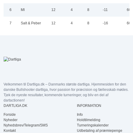
6
MI
12
4
8
-11
60
7
Salt & Peber
12
4
8
-16
60
Velkommen til Dartliga.dk – Danmarks største dartliga. Hjemmesiden for den
danske Bullshooter dartliga, hvor passion for præcision og fællesskab mødes.
Tjek de nyeste resultater, kommende turneringer, og bliv en del af
dartactionen!
DARTLIGA.DK
INFORMATION
Forside
Info
Nyheder
Holdtilmelding
Nyhedsbrev/Telegram/SMS
Turneringskalender
Kontakt
Udbetaling af præmiepenge