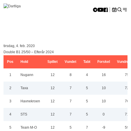
Skip to content
Hjem
»
Double B1 25/50 – Efterår 2024
<<
aug 2026
>>
Double B1 25/50 – Efterår 2024
M
Ti
O
To
F
L
S
27
28
29
30
31
1
2
tirsdag, 4. feb. 2020
3
4
5
6
7
8
9
Double B1 25/50 – Efterår 2024
10
11
12
13
14
15
16
17
18
19
20
21
22
23
Pos
Hold
Spillet
Vundet
Tabt
Forskel
Vundne 
24
25
26
27
28
29
30
31
1
2
3
4
5
6
1
Nugann
12
8
4
16
75
2
Taxa
12
7
5
10
72
3
Havnekroen
12
7
5
10
76
4
STS
12
7
5
0
71
5
Team M-O
12
5
7
-9
59