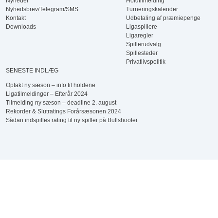
Nyheder
Holdtilmelding
Nyhedsbrev/Telegram/SMS
Turneringskalender
Kontakt
Udbetaling af præmiepenge
Downloads
Ligaspillere
Ligaregler
Spillerudvalg
Spillesteder
Privatlivspolitik
SENESTE INDLÆG
Optakt ny sæson – info til holdene
Ligatilmeldinger – Efterår 2024
Tilmelding ny sæson – deadline 2. august
Rekorder & Slutratings Forårsæsonen 2024
Sådan indspilles rating til ny spiller på Bullshooter