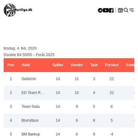
Skip to content
Hjem
»
Double B4 50/50 – Forår 2025
<<
aug 2026
>>
Double B4 50/50 – Forår 2025
M
Ti
O
To
F
L
S
27
28
29
30
31
1
2
tirsdag, 4. feb. 2020
3
4
5
6
7
8
9
Double B4 50/50 – Forår 2025
10
11
12
13
14
15
16
Pos
Hold
Spillet
Vundet
Tabt
Forskel
Vundn
17
18
19
20
21
22
23
24
25
26
27
28
29
30
1
Gallerne
14
11
3
22
8
31
1
2
3
4
5
6
2
ED Team Røygaard
14
10
4
22
8
3
Team Nala
14
9
5
8
8
4
Blurryface
14
6
8
5
8
5
BM Børkop
14
6
8
-4
7