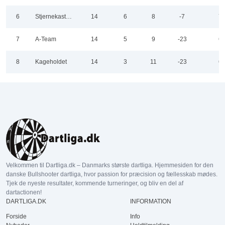
6
Stjernekasterne
14
6
8
-7
7
7
A-Team
14
5
9
-23
6
8
Kageholdet
14
3
11
-23
6
Velkommen til Dartliga.dk – Danmarks største dartliga. Hjemmesiden for den
danske Bullshooter dartliga, hvor passion for præcision og fællesskab mødes.
Tjek de nyeste resultater, kommende turneringer, og bliv en del af
dartactionen!
DARTLIGA.DK
INFORMATION
Forside
Info