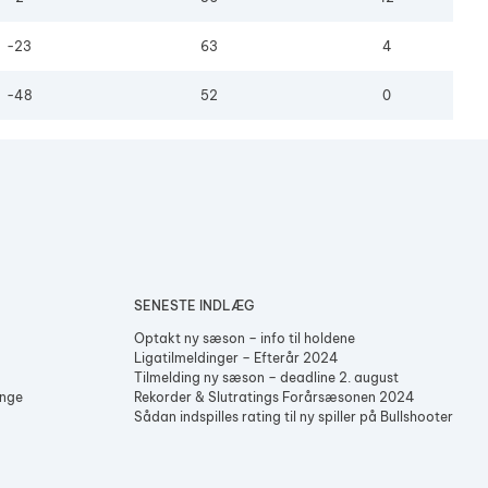
Herredouble Børkop
-23
63
4
5
6
Assens Open (Single)
Tøsedart – Spor 3
-48
52
0
SENESTE INDLÆG
Optakt ny sæson – info til holdene
Ligatilmeldinger – Efterår 2024
Tilmelding ny sæson – deadline 2. august
enge
Rekorder & Slutratings Forårsæsonen 2024
Sådan indspilles rating til ny spiller på Bullshooter