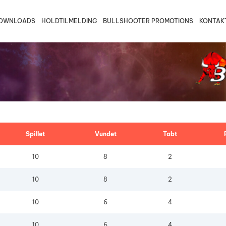
OWNLOADS
HOLDTILMELDING
BULLSHOOTER PROMOTIONS
KONTAK
august 2026
Trio B2
Fredericia/Vejle B
Fyn B2
Vej
ons
tors
fre
30
31
Trio B1
Fredericia/Vejle C2
Fyn B1
Vej
Bullshooter Danish Open Champ
Double 501
Trio C2
Fredericia/Vejle C1
Fyn C2
Bullshooter Danish Open Champ
Single Cricket
Trio C1
Fyn C1
Trio D1
6
7
Spillet
Vundet
Tabt
10
8
2
13
14
10
8
2
20
21
10
6
4
27
28
10
6
4