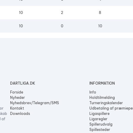
10
2
8
3
4
10
0
10
DARTLIGA.DK
INFORMATION
Forside
Info
Nyheder
Holdtilmelding
Nyhedsbrev/Telegram/SMS
Turneringskalender
or
Kontakt
Udbetaling af præmiep
skab
Downloads
Ligaspillere
l af
Ligaregler
Spillerudvalg
Spillesteder