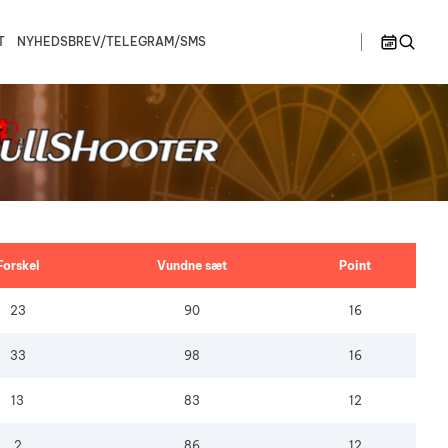
T
NYHEDSBREV/TELEGRAM/SMS
>>
en B
Østjylland
Ligaspillere
lør
søn
1
2
en C
Spillesteder
ionship –
Bullshooter Danish Open Championship –
Bullshooter Danish Open Championship –
Double Medley
Double Cricket
Ligaregler
ionship –
Bullshooter Danish Open Championship –
Single 01
Spillerudvalg
Bullshooter Danish Open Championship –
Begynder
8
9
Forskel
Vundne sæt
Point
Dartturnering Kahytten – Double Medley
23
90
16
15
16
Single 01 på Gelsted Marked
33
98
16
22
23
Stævne på Pusterummet
13
83
12
29
30
2
86
12