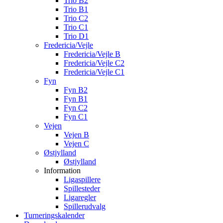
Trio B2
Trio B1
Trio C2
Trio C1
Trio D1
Fredericia/Vejle
Fredericia/Vejle B
Fredericia/Vejle C2
Fredericia/Vejle C1
Fyn
Fyn B2
Fyn B1
Fyn C2
Fyn C1
Vejen
Vejen B
Vejen C
Østjylland
Østjylland
Information
Ligaspillere
Spillesteder
Ligaregler
Spillerudvalg
Turneringskalender