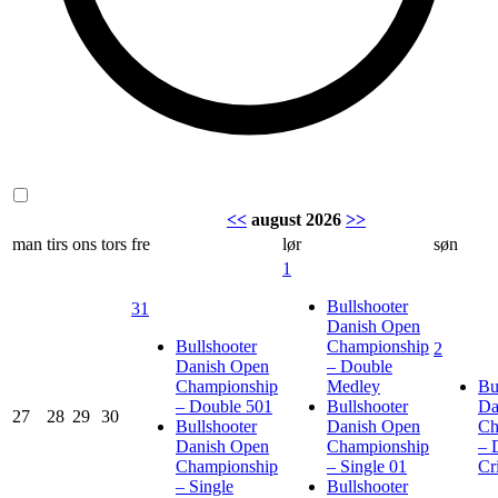
<<
august 2026
>>
man
tirs
ons
tors
fre
lør
søn
1
Bullshooter
31
Danish Open
Bullshooter
Championship
2
Danish Open
– Double
Championship
Medley
Bu
– Double 501
Bullshooter
Da
27
28
29
30
Bullshooter
Danish Open
Ch
Danish Open
Championship
– 
Championship
– Single 01
Cr
– Single
Bullshooter