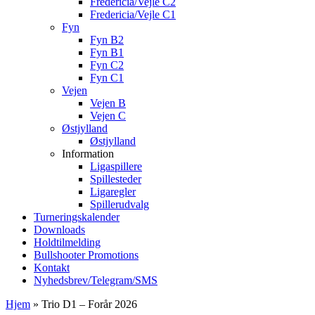
Fredericia/Vejle C2
Fredericia/Vejle C1
Fyn
Fyn B2
Fyn B1
Fyn C2
Fyn C1
Vejen
Vejen B
Vejen C
Østjylland
Østjylland
Information
Ligaspillere
Spillesteder
Ligaregler
Spillerudvalg
Turneringskalender
Downloads
Holdtilmelding
Bullshooter Promotions
Kontakt
Nyhedsbrev/Telegram/SMS
Hjem
»
Trio D1 – Forår 2026