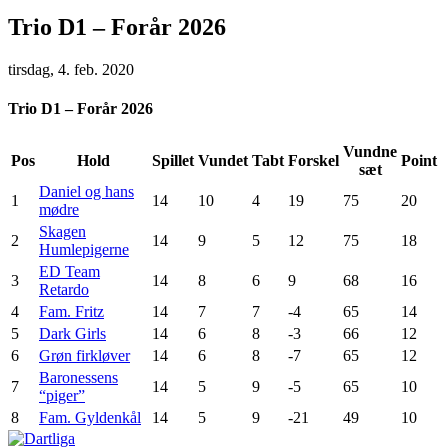
Trio D1 – Forår 2026
tirsdag, 4. feb. 2020
Trio D1 – Forår 2026
Vundne
Pos
Hold
Spillet
Vundet
Tabt
Forskel
Point
sæt
Daniel og hans
1
14
10
4
19
75
20
mødre
Skagen
2
14
9
5
12
75
18
Humlepigerne
ED Team
3
14
8
6
9
68
16
Retardo
4
Fam. Fritz
14
7
7
-4
65
14
5
Dark Girls
14
6
8
-3
66
12
6
Grøn firkløver
14
6
8
-7
65
12
Baronessens
7
14
5
9
-5
65
10
“piger”
8
Fam. Gyldenkål
14
5
9
-21
49
10