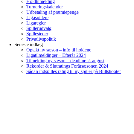
Holdtilmelding
Turneringskalender
Udbetaling af præmiepenge
Ligaspillere
Ligaregler
Spillerudvalg
Spillesteder
Privatlivspolitik
Seneste indlæg
Optakt ny sæson – info til holdene
Ligatilmeldinger – Efterår 2024
Tilmelding ny sæson – deadline 2. august
Rekorder & Slutratings Forårsæsonen 2024
Sådan indspilles rating til ny spiller på Bullshooter