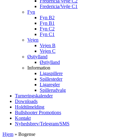
Fredericia/Vejle C2
Fredericia/Vejle C1
Fyn
Fyn B2
Fyn B1
Fyn C2
Fyn C1
Vejen
Vejen B
Vejen C
Østjylland
Østjylland
Information
Ligaspillere
Spillesteder
Ligaregler
Spillerudvalg
Turneringskalender
Downloads
Holdtilmelding
Bullshooter Promotions
Kontakt
Nyhedsbrev/Telegram/SMS
Hjem
»
Bogense