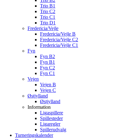
Trio B2
Trio B1
Trio C2
Trio C1
Trio D1
Fredericia/Vejle
Fredericia/Vejle B
Fredericia/Vejle C2
Fredericia/Vejle C1
Fyn
Fyn B2
Fyn B1
Fyn C2
Fyn C1
Vejen
Vejen B
Vejen C
Østjylland
Østjylland
Information
Ligaspillere
Spillesteder
Ligaregler
Spillerudvalg
Turneringskalender