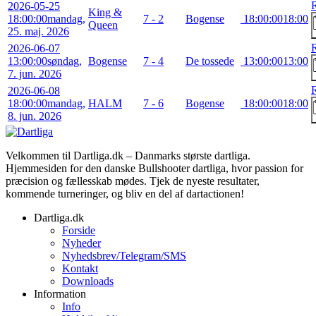
2026-05-25
King &
18:00:00
mandag,
7 - 2
Bogense
18:00:00
18:00
Queen
25. maj. 2026
2026-06-07
13:00:00
søndag,
Bogense
7 - 4
De tossede
13:00:00
13:00
7. jun. 2026
2026-06-08
18:00:00
mandag,
HALM
7 - 6
Bogense
18:00:00
18:00
8. jun. 2026
Velkommen til Dartliga.dk – Danmarks største dartliga.
Hjemmesiden for den danske Bullshooter dartliga, hvor passion for
præcision og fællesskab mødes. Tjek de nyeste resultater,
kommende turneringer, og bliv en del af dartactionen!
Dartliga.dk
Forside
Nyheder
Nyhedsbrev/Telegram/SMS
Kontakt
Downloads
Information
Info