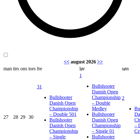
<<
august 2026
>>
man
tirs
ons
tors
fre
lør
søn
1
Bullshooter
31
Danish Open
Bullshooter
Championship
2
Danish Open
– Double
Championship
Medley
Bu
– Double 501
Bullshooter
Da
27
28
29
30
Bullshooter
Danish Open
Ch
Danish Open
Championship
– 
Championship
– Single 01
Cr
– Single
Bullshooter