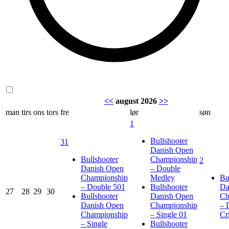
<<
august 2026
>>
man
tirs
ons
tors
fre
lør
søn
1
Bullshooter
31
Danish Open
Bullshooter
Championship
2
Danish Open
– Double
Championship
Medley
Bu
– Double 501
Bullshooter
Da
27
28
29
30
Bullshooter
Danish Open
Ch
Danish Open
Championship
– 
Championship
– Single 01
Cr
– Single
Bullshooter