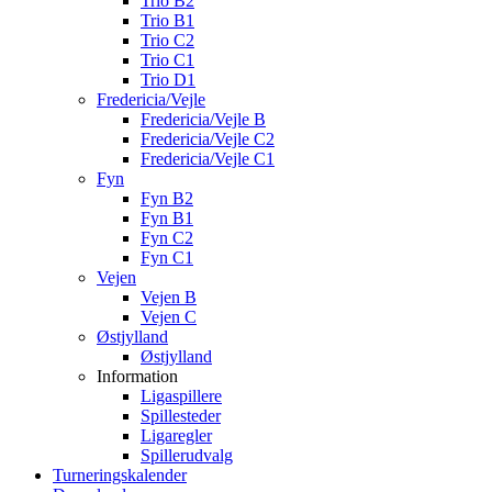
Trio B2
Trio B1
Trio C2
Trio C1
Trio D1
Fredericia/Vejle
Fredericia/Vejle B
Fredericia/Vejle C2
Fredericia/Vejle C1
Fyn
Fyn B2
Fyn B1
Fyn C2
Fyn C1
Vejen
Vejen B
Vejen C
Østjylland
Østjylland
Information
Ligaspillere
Spillesteder
Ligaregler
Spillerudvalg
Turneringskalender