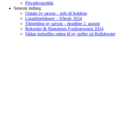
Privatlivspolitik
Seneste indlæg
Optakt ny sæson – info til holdene
Ligatilmeldinger – Efterår 2024
Tilmelding ny sæson – deadline 2. august
Rekorder & Slutratings Forårsæsonen 2024
Sådan indspilles rating til ny spiller på Bullshooter