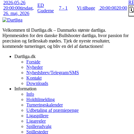
R
2026-05-26
ED
20:00:00
tirsdag,
7 - 1
Vi tilbage
20:00:00
20:00
🗓️
Guderne
26. maj. 2026
Velkommen til Dartliga.dk – Danmarks største dartliga.
Hjemmesiden for den danske Bullshooter dartliga, hvor passion for
præcision og fællesskab mødes. Tjek de nyeste resultater,
kommende turneringer, og bliv en del af dartactionen!
Dartliga.dk
Forside
Nyheder
Nyhedsbrev/Telegram/SMS
Kontakt
Downloads
Information
Info
Holdtilmelding
Turneringskalender
Udbetaling af præmiepenge
Ligaspillere
Ligaregler
Spillerudvalg
Spillesteder