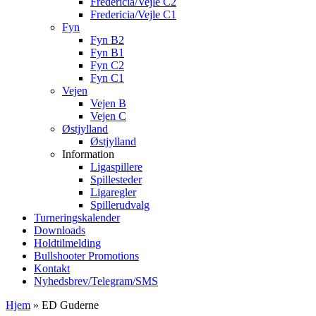
Fredericia/Vejle C2
Fredericia/Vejle C1
Fyn
Fyn B2
Fyn B1
Fyn C2
Fyn C1
Vejen
Vejen B
Vejen C
Østjylland
Østjylland
Information
Ligaspillere
Spillesteder
Ligaregler
Spillerudvalg
Turneringskalender
Downloads
Holdtilmelding
Bullshooter Promotions
Kontakt
Nyhedsbrev/Telegram/SMS
Hjem
»
ED Guderne