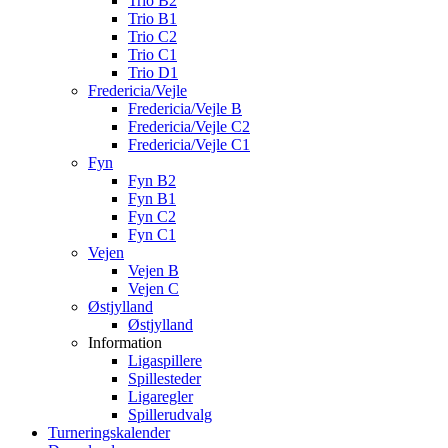
Trio B2
Trio B1
Trio C2
Trio C1
Trio D1
Fredericia/Vejle
Fredericia/Vejle B
Fredericia/Vejle C2
Fredericia/Vejle C1
Fyn
Fyn B2
Fyn B1
Fyn C2
Fyn C1
Vejen
Vejen B
Vejen C
Østjylland
Østjylland
Information
Ligaspillere
Spillesteder
Ligaregler
Spillerudvalg
Turneringskalender