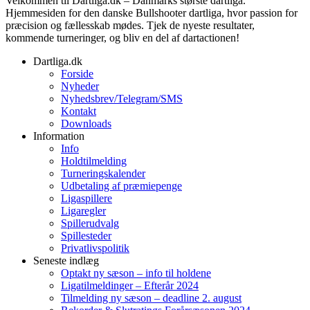
Velkommen til Dartliga.dk – Danmarks største dartliga.
Hjemmesiden for den danske Bullshooter dartliga, hvor passion for
præcision og fællesskab mødes. Tjek de nyeste resultater,
kommende turneringer, og bliv en del af dartactionen!
Dartliga.dk
Forside
Nyheder
Nyhedsbrev/Telegram/SMS
Kontakt
Downloads
Information
Info
Holdtilmelding
Turneringskalender
Udbetaling af præmiepenge
Ligaspillere
Ligaregler
Spillerudvalg
Spillesteder
Privatlivspolitik
Seneste indlæg
Optakt ny sæson – info til holdene
Ligatilmeldinger – Efterår 2024
Tilmelding ny sæson – deadline 2. august