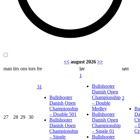
<<
august 2026
>>
man
tirs
ons
tors
fre
lør
søn
1
Bullshooter
31
Danish Open
Bullshooter
Championship
2
Danish Open
– Double
Championship
Medley
Bu
– Double 501
Bullshooter
Da
27
28
29
30
Bullshooter
Danish Open
Ch
Danish Open
Championship
– 
Championship
– Single 01
Cr
– Single
Bullshooter