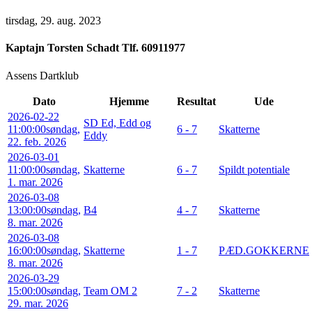
tirsdag, 29. aug. 2023
Kaptajn
Torsten Schadt Tlf. 60911977
Assens Dartklub
Dato
Hjemme
Resultat
Ude
2026-02-22
SD Ed, Edd og
11:00:00
søndag,
6 - 7
Skatterne
Eddy
22. feb. 2026
2026-03-01
11:00:00
søndag,
Skatterne
6 - 7
Spildt potentiale
1. mar. 2026
2026-03-08
13:00:00
søndag,
B4
4 - 7
Skatterne
8. mar. 2026
2026-03-08
16:00:00
søndag,
Skatterne
1 - 7
PÆD.GOKKERNE
8. mar. 2026
2026-03-29
15:00:00
søndag,
Team OM 2
7 - 2
Skatterne
29. mar. 2026