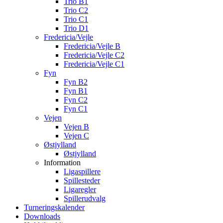
Trio B1
Trio C2
Trio C1
Trio D1
Fredericia/Vejle
Fredericia/Vejle B
Fredericia/Vejle C2
Fredericia/Vejle C1
Fyn
Fyn B2
Fyn B1
Fyn C2
Fyn C1
Vejen
Vejen B
Vejen C
Østjylland
Østjylland
Information
Ligaspillere
Spillesteder
Ligaregler
Spillerudvalg
Turneringskalender
Downloads