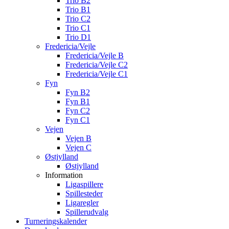
Trio B2
Trio B1
Trio C2
Trio C1
Trio D1
Fredericia/Vejle
Fredericia/Vejle B
Fredericia/Vejle C2
Fredericia/Vejle C1
Fyn
Fyn B2
Fyn B1
Fyn C2
Fyn C1
Vejen
Vejen B
Vejen C
Østjylland
Østjylland
Information
Ligaspillere
Spillesteder
Ligaregler
Spillerudvalg
Turneringskalender