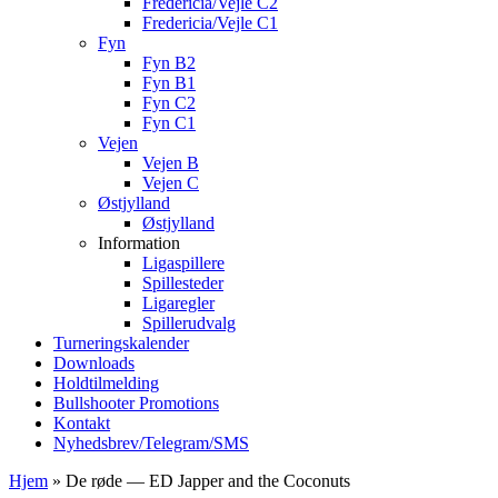
Fredericia/Vejle C2
Fredericia/Vejle C1
Fyn
Fyn B2
Fyn B1
Fyn C2
Fyn C1
Vejen
Vejen B
Vejen C
Østjylland
Østjylland
Information
Ligaspillere
Spillesteder
Ligaregler
Spillerudvalg
Turneringskalender
Downloads
Holdtilmelding
Bullshooter Promotions
Kontakt
Nyhedsbrev/Telegram/SMS
Hjem
»
De røde — ED Japper and the Coconuts