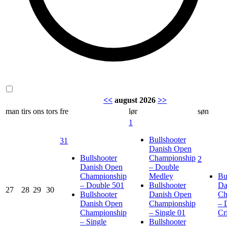
<<
august 2026
>>
man
tirs
ons
tors
fre
lør
søn
1
Bullshooter
31
Danish Open
Bullshooter
Championship
2
Danish Open
– Double
Championship
Medley
Bu
– Double 501
Bullshooter
Da
27
28
29
30
Bullshooter
Danish Open
Ch
Danish Open
Championship
– 
Championship
– Single 01
Cr
– Single
Bullshooter