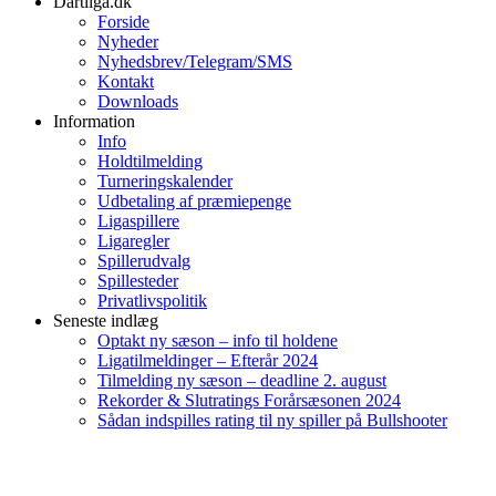
Dartliga.dk
Forside
Nyheder
Nyhedsbrev/Telegram/SMS
Kontakt
Downloads
Information
Info
Holdtilmelding
Turneringskalender
Udbetaling af præmiepenge
Ligaspillere
Ligaregler
Spillerudvalg
Spillesteder
Privatlivspolitik
Seneste indlæg
Optakt ny sæson – info til holdene
Ligatilmeldinger – Efterår 2024
Tilmelding ny sæson – deadline 2. august
Rekorder & Slutratings Forårsæsonen 2024
Sådan indspilles rating til ny spiller på Bullshooter