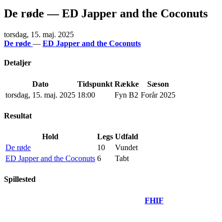
De røde — ED Japper and the Coconuts
torsdag, 15. maj. 2025
De røde
—
ED Japper and the Coconuts
Detaljer
Dato
Tidspunkt
Række
Sæson
torsdag, 15. maj. 2025
18:00
Fyn B2
Forår 2025
Resultat
Hold
Legs
Udfald
De røde
10
Vundet
ED Japper and the Coconuts
6
Tabt
Spillested
FHIF