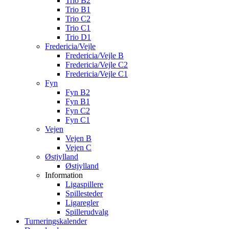
Trio B2
Trio B1
Trio C2
Trio C1
Trio D1
Fredericia/Vejle
Fredericia/Vejle B
Fredericia/Vejle C2
Fredericia/Vejle C1
Fyn
Fyn B2
Fyn B1
Fyn C2
Fyn C1
Vejen
Vejen B
Vejen C
Østjylland
Østjylland
Information
Ligaspillere
Spillesteder
Ligaregler
Spillerudvalg
Turneringskalender