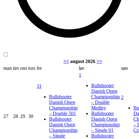
<<
august 2026
>>
man
tirs
ons
tors
fre
lør
søn
1
Bullshooter
31
Danish Open
Bullshooter
Championship
2
Danish Open
– Double
Championship
Medley
Bu
– Double 501
Bullshooter
Da
27
28
29
30
Bullshooter
Danish Open
Ch
Danish Open
Championship
– 
Championship
– Single 01
Cr
– Single
Bullshooter