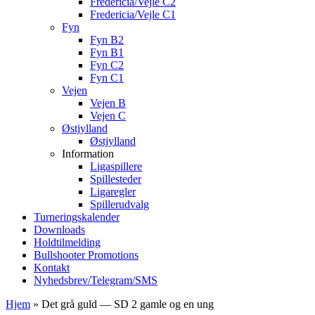
Fredericia/Vejle C2
Fredericia/Vejle C1
Fyn
Fyn B2
Fyn B1
Fyn C2
Fyn C1
Vejen
Vejen B
Vejen C
Østjylland
Østjylland
Information
Ligaspillere
Spillesteder
Ligaregler
Spillerudvalg
Turneringskalender
Downloads
Holdtilmelding
Bullshooter Promotions
Kontakt
Nyhedsbrev/Telegram/SMS
Hjem
»
Det grå guld — SD 2 gamle og en ung