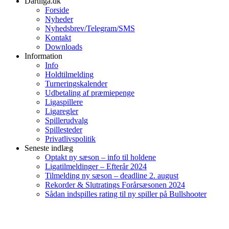
Dartliga.dk
Forside
Nyheder
Nyhedsbrev/Telegram/SMS
Kontakt
Downloads
Information
Info
Holdtilmelding
Turneringskalender
Udbetaling af præmiepenge
Ligaspillere
Ligaregler
Spillerudvalg
Spillesteder
Privatlivspolitik
Seneste indlæg
Optakt ny sæson – info til holdene
Ligatilmeldinger – Efterår 2024
Tilmelding ny sæson – deadline 2. august
Rekorder & Slutratings Forårsæsonen 2024
Sådan indspilles rating til ny spiller på Bullshooter