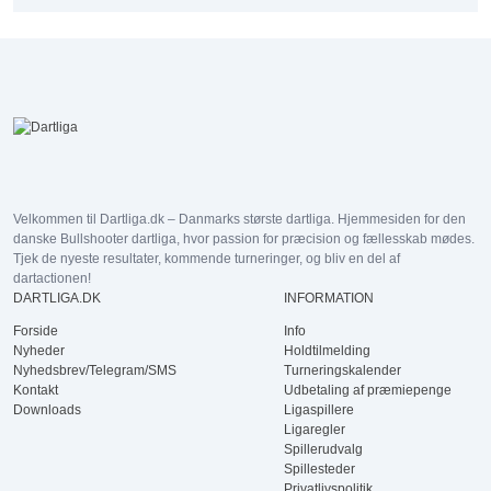
Velkommen til Dartliga.dk – Danmarks største dartliga. Hjemmesiden for den
danske Bullshooter dartliga, hvor passion for præcision og fællesskab mødes.
Tjek de nyeste resultater, kommende turneringer, og bliv en del af
dartactionen!
DARTLIGA.DK
INFORMATION
Forside
Info
Nyheder
Holdtilmelding
Nyhedsbrev/Telegram/SMS
Turneringskalender
Kontakt
Udbetaling af præmiepenge
Downloads
Ligaspillere
Ligaregler
Spillerudvalg
Spillesteder
Privatlivspolitik