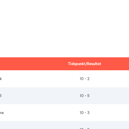
3
4
Tidspunkt/Resultat
dk
10 - 2
B
10 - 5
ne
10 - 3