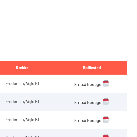
Herredouble Børkop
5
6
Assens Open (Single)
Tøsedart – Spor 3
Række
Spillested
Fredericia/Vejle B1
Erritsø Bodega
Fredericia/Vejle B1
Erritsø Bodega
Fredericia/Vejle B1
Erritsø Bodega