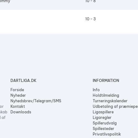
Tommy
10 - 8
10 - 3
DARTLIGA.DK
INFORMATION
Forside
Info
Nyheder
Holdtilmelding
Nyhedsbrev/Telegram/SMS
Turneringskalender
or
Kontakt
Udbetaling af præmiep
skab
Downloads
Ligaspillere
l af
Ligaregler
Spillerudvalg
Spillesteder
Privatlivspolitik