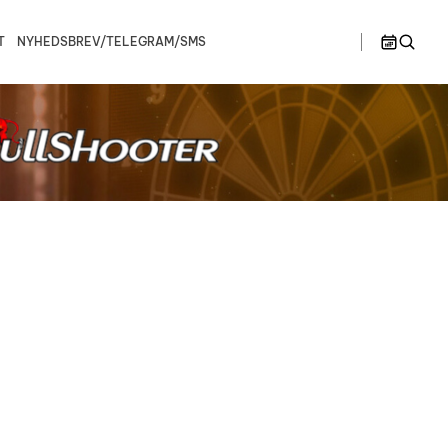
T
NYHEDSBREV/TELEGRAM/SMS
>>
en B
Østjylland
Ligaspillere
lør
søn
1
2
en C
Spillesteder
ionship –
Bullshooter Danish Open Championship –
Bullshooter Danish Open Championship –
Double Medley
Double Cricket
Ligaregler
ionship –
Bullshooter Danish Open Championship –
Single 01
Spillerudvalg
Bullshooter Danish Open Championship –
Begynder
8
9
Dartturnering Kahytten – Double Medley
15
16
Single 01 på Gelsted Marked
22
23
Stævne på Pusterummet
29
30