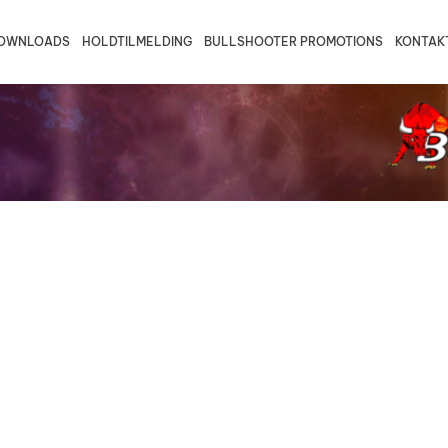
OWNLOADS
HOLDTILMELDING
BULLSHOOTER PROMOTIONS
KONTAK
august 2026
Trio B2
Fredericia/Vejle B
Fyn B2
Vej
ons
tors
fre
30
31
Trio B1
Fredericia/Vejle C2
Fyn B1
Vej
Bullshooter Danish Open Champ
Double 501
Trio C2
Fredericia/Vejle C1
Fyn C2
Bullshooter Danish Open Champ
Single Cricket
Trio C1
Fyn C1
Trio D1
6
7
13
14
20
21
27
28