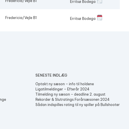
Fredericia/Vejle B1
Erritsø Bodega
Fredericia/Vejle B1
Erritsø Bodega
SENESTE INDLÆG
Optakt ny sæson – info til holdene
Ligatilmeldinger – Efterår 2024
Tilmelding ny sæson – deadline 2. august
enge
Rekorder & Slutratings Forårsæsonen 2024
Sådan indspilles rating til ny spiller på Bullshooter