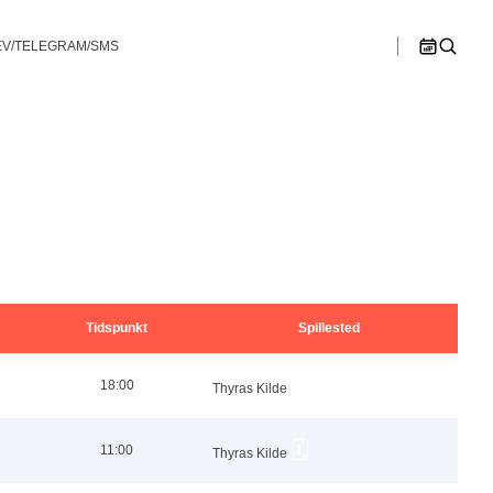
V/TELEGRAM/SMS
>>
n B
Østjylland
Ligaspillere
lør
søn
1
2
en C
Spillesteder
hip – Double
Bullshooter Danish Open Championship –
Bullshooter Danish Open Championship –
Double Medley
Double Cricket
Ligaregler
ip – Single
Bullshooter Danish Open Championship –
Single 01
Spillerudvalg
Bullshooter Danish Open Championship –
Begynder
8
9
Dartturnering Kahytten – Double Medley
Tidspunkt
Spillested
15
16
Single 01 på Gelsted Marked
🗓️
18:00
Thyras Kilde
22
23
Stævne på Pusterummet
🗓️
11:00
Thyras Kilde
29
30