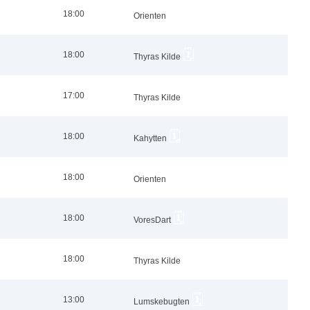
Herredouble Børkop
🗓️
18:00
Orienten
5
6
Assens Open (Single)
🗓️
18:00
Thyras Kilde
Tøsedart – Spor 3
🗓️
17:00
Thyras Kilde
🗓️
18:00
Kahytten
🗓️
18:00
Orienten
🗓️
18:00
VoresDart
🗓️
18:00
Thyras Kilde
🗓️
13:00
Lumskebugten