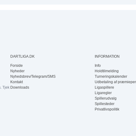
DARTLIGA.DK
INFORMATION
Forside
Info
Nyheder
Holdtilmelding
Nyhedsbrev/Telegram/SMS
Turneringskalender
Kontakt
Udbetaling af præmiepe
. Tjek
Downloads
Ligaspillere
Ligaregler
Spillerudvalg
Spillesteder
Privatlivspolitik