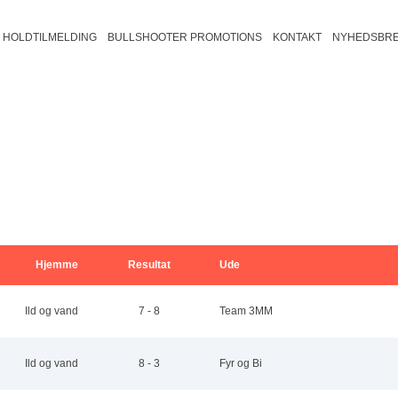
HOLDTILMELDING
BULLSHOOTER PROMOTIONS
KONTAKT
NYHEDSBRE
august 2026
Trio B2
Fredericia/Vejle B
Fyn B2
Veje
ons
tors
fre
30
31
Trio B1
Fredericia/Vejle C2
Fyn B1
Vej
Bullshooter Danish Open Champions
501
Trio C2
Fredericia/Vejle C1
Fyn C2
Bullshooter Danish Open Championsh
Cricket
Trio C1
Fyn C1
Trio D1
6
7
Hjemme
Resultat
Ude
13
14
Ild og vand
7 - 8
Team 3MM
20
21
Ild og vand
8 - 3
Fyr og Bi
27
28